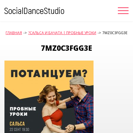
Skip
to
content
ГЛАВНАЯ
->
?САЛЬСА И БАЧАТА | ПРОБНЫЕ УРОКИ
->
7MZ0C3FGG3E
7MZ0C3FGG3E