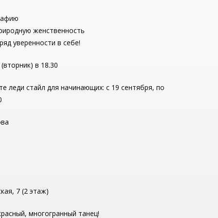
рафию
 природную женственность
ряд уверенности в себе!
(вторник) в 18.30
те леди стайл для начинающих: с 19 сентября, по
0
ова
кая, 7 (2 этаж)
красный, многогранный танец!