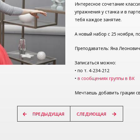
Интересное сочетание класси
упражнения у станка и в пар
тебя каждое занятие.
А новый набор с 25 ноября, по
Преподаватель: Яна Леонович
Записаться можно:
• по т. 4-234-212
•
в сообщениях группы в ВК
Мечтаешь добавить грации св
ПРЕДЫДУЩАЯ
СЛЕДУЮЩАЯ
ПРЕДЫДУЩАЯ
СЛЕДУЮЩАЯ