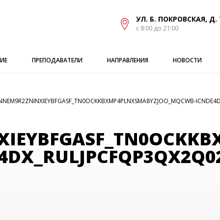
УЛ. Б. ПОКРОВСКАЯ, Д. 
с 8:00 до 21:00
ИЕ
ПРЕПОДАВАТЕЛИ
НАПРАВЛЕНИЯ
НОВОСТИ
NNEM9R2ZNINXIEYBFGASF_TN0OCKKBXMP4PLNXSMA8YZJOO_MQCWB-ICNDE4D
XIEYBFGASF_TN0OCKK
4DX_RULJPCFQP3QX2Q0