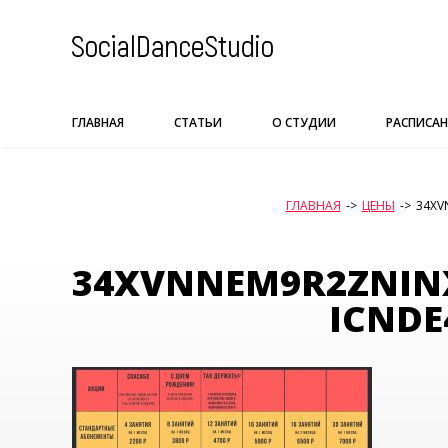
Skip
to
content
ГЛАВНАЯ
СТАТЬИ
О СТУДИИ
РАСПИСАН
ГЛАВНАЯ
->
ЦЕНЫ
->
34XV
34XVNNEM9R2ZNIN
ICNDE