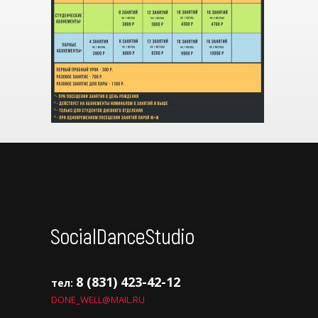
8 (831) 423-42-12
тел:
DONE_WELL@MAIL.RU