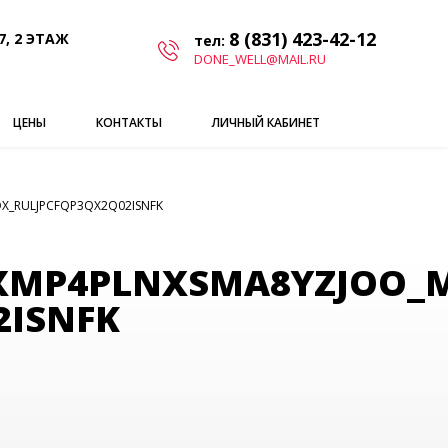
8 (831) 423-42-12
7, 2 ЭТАЖ
тел:
DONE_WELL@MAIL.RU
ЦЕНЫ
КОНТАКТЫ
ЛИЧНЫЙ КАБИНЕТ
X_RULJPCFQP3QX2Q02ISNFK
BXMP4PLNXSMA8YZJOO_
2ISNFK