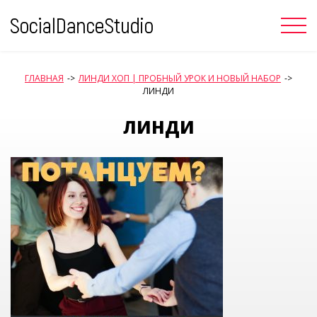
Skip
to
content
ГЛАВНАЯ
->
ЛИНДИ ХОП | ПРОБНЫЙ УРОК И НОВЫЙ НАБОР
->
ЛИНДИ
ЛИНДИ