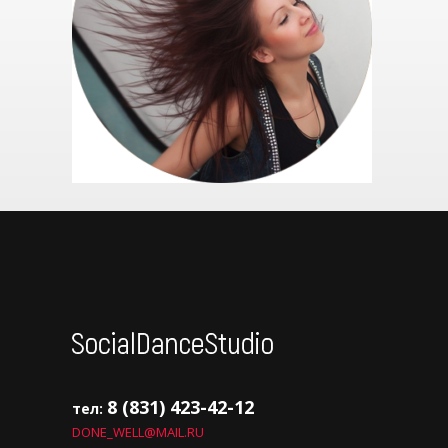
8 (831) 423-42-12
тел:
DONE_WELL@MAIL.RU