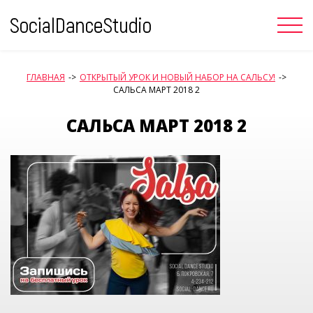
Skip
to
content
ГЛАВНАЯ
->
ОТКРЫТЫЙ УРОК И НОВЫЙ НАБОР НА САЛЬСУ!
->
САЛЬСА МАРТ 2018 2
САЛЬСА МАРТ 2018 2